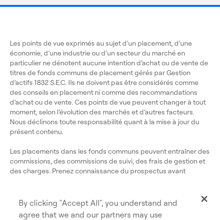
Les points de vue exprimés au sujet d’un placement, d’une
économie, d’une industrie ou d’un secteur du marché en
particulier ne dénotent aucune intention d’achat ou de vente de
titres de fonds communs de placement gérés par Gestion
d’actifs 1832 S.E.C. Ils ne doivent pas être considérés comme
des conseils en placement ni comme des recommandations
d’achat ou de vente. Ces points de vue peuvent changer à tout
moment, selon l’évolution des marchés et d’autres facteurs.
Nous déclinons toute responsabilité quant à la mise à jour du
présent contenu.
Les placements dans les fonds communs peuvent entraîner des
commissions, des commissions de suivi, des frais de gestion et
des charges. Prenez connaissance du prospectus avant
d’investir. Les parts de fonds communs ne sont pas garanties.
Leur valeur change fréquemment et le rendement antérieur est
susceptible de ne pas se répéter.
By clicking "Accept All", you understand and
agree that we and our partners may use