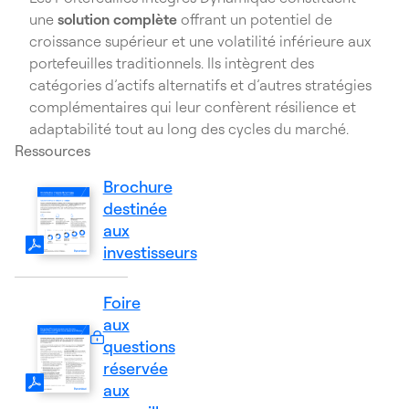
une
solution complète
offrant un potentiel de
croissance supérieur et une volatilité inférieure aux
portefeuilles traditionnels. Ils intègrent des
catégories d’actifs alternatifs et d’autres stratégies
complémentaires qui leur confèrent résilience et
adaptabilité tout au long des cycles du marché.
Ressources
Brochure
destinée
(Le
aux
document
investisseurs
PDF
s’ouvre
Foire
dans
aux
un
questions
nouvel
Connexion
réservée
onglet)
requise.
aux