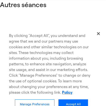
Séance virtuelle
Autres séances
5 février 2026
Sommaire
Invités
Le point sur les titres à revenu fixe
Voir les reprises et présentations >
By clicking "Accept All", you understand and
Unités de formation continue (UFC)
agree that we and our partners may use
cookies and other similar technologies on our
sites. These technologies may collect
information about you, including browsing
Bibliothèque numérique
patterns, to enhance site navigation, analyze
site usage, and assist in our marketing efforts.
Confidentialité
Accessibilité
Click "Manage Preferences" to change or deny
ouvre dans un nouvel o
Témoins
Carrières
the use of optional cookies. To learn more
Consulter le sommaire
about changing your preferences at any time,
Politique sur les témoins
Avis juridiques
please click the following link.
Policy
Nous contacter
Survol du paysage macroéconomique – Causerie
Manage Preferences
Accept All