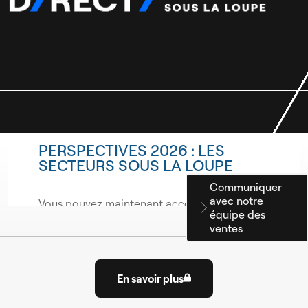
PERSPECTIVES 2026 : LES
SECTEURS SOUS LA LOUPE
Communiquer
avec notre
Vous pouvez maintenant accéder le
équipe des
sommaire de notre séance virtuelle du 5
ventes
février dernier. Cliquez sur le bouton ci-
dessous pour débloquer le contenu.
En savoir plus
Connexion
requise.