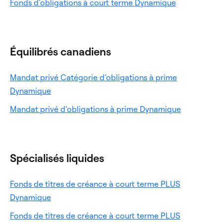
Ouverture
Fonds d’obligations à court terme Dynamique
un
dans
nouvel
un
onglet
nouvel
onglet
Équilibrés canadiens
Mandat privé Catégorie d’obligations à prime
Ouverture
Dynamique
dans
Ouverture
Mandat privé d’obligations à prime Dynamique
un
dans
nouvel
un
onglet
nouvel
onglet
Spécialisés liquides
Fonds de titres de créance à court terme PLUS
Ouverture
Dynamique
dans
Fonds de titres de créance à court terme PLUS
un