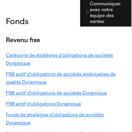
Communiquer
avec notre
équipe des
Fonds
ventes
Revenu fixe
Catégorie de stratégies d’obligations de sociétés
Ouverture
Dynamique
dans
FNB actif d’obligations de sociétés américaines de
un
Ouverture
qualité Dynamique
nouvel
dans
onglet
Ouverture
FNB actif d’obligations de sociétés Dynamique
un
dans
nouvel
Ouverture
FNB actif d’obligations Dynamique
un
onglet
dans
nouvel
Fonds de stratégies d’obligations de sociétés
un
onglet
Ouverture
Dynamique
nouvel
dans
onglet