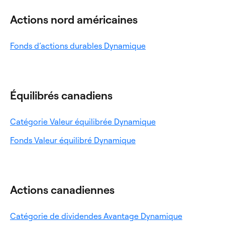
Actions nord américaines
Ouverture
Fonds d’actions durables Dynamique
dans
un
nouvel
onglet
Équilibrés canadiens
Ouverture
Catégorie Valeur équilibrée Dynamique
dans
Ouverture
Fonds Valeur équilibré Dynamique
un
dans
nouvel
un
onglet
nouvel
onglet
Actions canadiennes
Ouverture
Catégorie de dividendes Avantage Dynamique