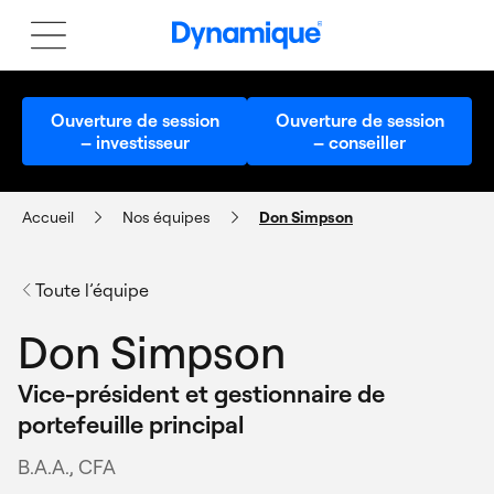
Ouverture de session
Ouverture de session
– investisseur
– conseiller
Accueil
Nos équipes
Don Simpson
Toute l’équipe
Don Simpson
Vice-président et gestionnaire de
portefeuille principal
B.A.A., CFA