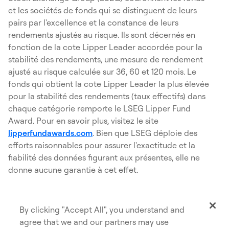
et les sociétés de fonds qui se distinguent de leurs
pairs par l'excellence et la constance de leurs
rendements ajustés au risque. Ils sont décernés en
fonction de la cote Lipper Leader accordée pour la
stabilité des rendements, une mesure de rendement
ajusté au risque calculée sur 36, 60 et 120 mois. Le
fonds qui obtient la cote Lipper Leader la plus élevée
pour la stabilité des rendements (taux effectifs) dans
chaque catégorie remporte le LSEG Lipper Fund
Award. Pour en savoir plus, visitez le site
lipperfundawards.com
. Bien que LSEG déploie des
efforts raisonnables pour assurer l'exactitude et la
fiabilité des données figurant aux présentes, elle ne
donne aucune garantie à cet effet.
Données fournies par LSEG Lipper Fund Awards. ©
LSEG, 2025. Tous droits réservés. Utilisation sous
By clicking "Accept All", you understand and
licence.
agree that we and our partners may use