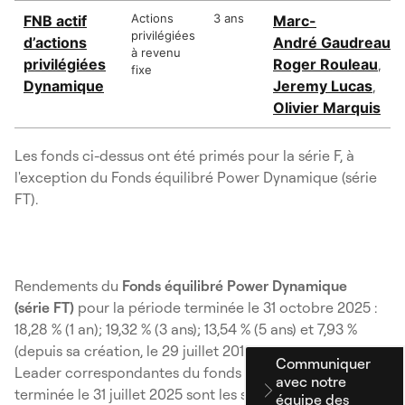
Actions
3 ans
FNB actif
Marc-
privilégiées
d’actions
André Gaudreau
,
à revenu
privilégiées
Roger Rouleau
,
fixe
Dynamique
Jeremy Lucas
,
Olivier Marquis
Les fonds ci-dessus ont été primés pour la série F, à
l'exception du Fonds équilibré Power Dynamique (série
FT).
Rendements du
Fonds équilibré Power Dynamique
(série FT)
pour la période terminée le 31 octobre 2025 :
18,28 % (1 an); 19,32 % (3 ans); 13,54 % (5 ans) et 7,93 %
(depuis sa création, le 29 juillet 2010). Les cotes Lipper
Communiquer
Leader correspondantes du fonds pour la période
avec notre
terminée le 31 juillet 2025 sont les suivantes : 5 (3 ans);
équipe des