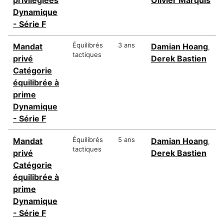
Dynamique
- Série F
Équilibrés
3 ans
Mandat
Damian Hoang
,
tactiques
privé
Derek Bastien
Catégorie
équilibrée à
prime
Dynamique
- Série F
Équilibrés
5 ans
Mandat
Damian Hoang
,
tactiques
privé
Derek Bastien
Catégorie
équilibrée à
prime
Dynamique
- Série F