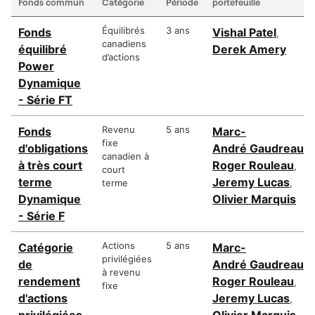
Fonds commun
Catégorie
Période
portefeuille
Équilibrés
3 ans
Fonds
Vishal Patel
,
canadiens
équilibré
Derek Amery
d’actions
Power
Dynamique
- Série FT
Revenu
5 ans
Fonds
Marc-
fixe
d'obligations
André Gaudreau
,
canadien à
à très court
Roger Rouleau
,
court
terme
Jeremy Lucas
terme
,
Dynamique
Olivier Marquis
- Série F
Actions
5 ans
Catégorie
Marc-
privilégiées
de
André Gaudreau
,
à revenu
rendement
Roger Rouleau
,
fixe
d'actions
Jeremy Lucas
,
privilégiées
Olivier Marquis