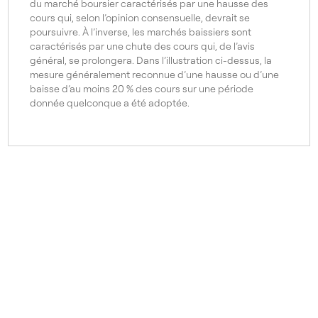
du marché boursier caractérisés par une hausse des
cours qui, selon l’opinion consensuelle, devrait se
2008
Baissier
poursuivre. À l’inverse, les marchés baissiers sont
caractérisés par une chute des cours qui, de l’avis
2009
Haussier
général, se prolongera. Dans l’illustration ci-dessus, la
mesure généralement reconnue d’une hausse ou d’une
2020
Baissier
baisse d’au moins 20 % des cours sur une période
donnée quelconque a été adoptée.
2020
Haussier
Année de début
Marché haussier ou marché baissier
1957
Baissier
1958
Haussier
1969
Baissier
1970
Haussier
1974
Baissier