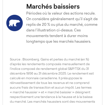
Marchés baissiers
1974
Haussier
Périodes où la valeur des actions recule.
1981
Baissier
On considère généralement qu’il s’agit de
replis de 20 % ou plus du marché, comme
1982
Haussier
dans l’illustration ci-dessus. Ces
mouvements tendent à durer moins
1987
Baissier
longtemps que les marchés haussiers.
1988
Haussier
1990
Baissier
Source : Bloomberg. Gains et pertes du marché (en %)
d’après les rendements composés mensuellement de
1990
Haussier
l'indice composé de rendement global S&P/TSX du 31
décembre 1956 au 31 décembre 2025. Le rendement est
1998
Baissier
calculé en monnaie canadienne. Il présuppose le
réinvestissement de tous les revenus et ne comprend
1998
Haussier
aucuns frais de transaction et aucun impôt. Les termes
« marché haussier » et « marché baissier » désignent
2000
Baissier
respectivement une tendance à la hausse et à la baisse
du marché. Les marchés haussiers sont des mouvements
2002
Haussier