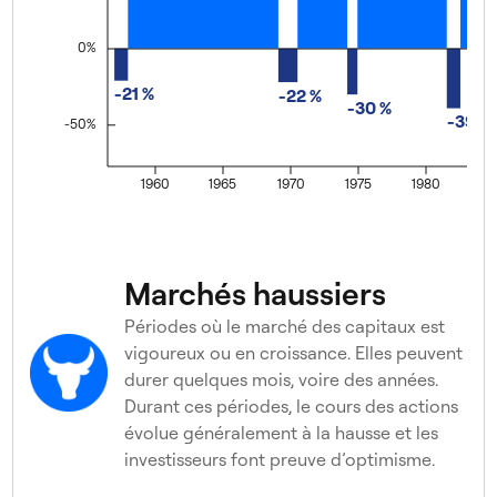
Année de début
Marché haussier ou marché baissier
Marchés haussiers
1957
Baissier
Périodes où le marché des capitaux est
1958
vigoureux ou en croissance. Elles peuvent
Haussier
durer quelques mois, voire des années.
1969
Baissier
Durant ces périodes, le cours des actions
évolue généralement à la hausse et les
1970
Haussier
investisseurs font preuve d’optimisme.
1974
Baissier