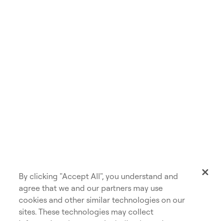
1974
Haussier
1981
Baissier
1982
Haussier
1987
Baissier
1988
Haussier
1990
Baissier
1990
Haussier
1998
Baissier
1998
Haussier
By clicking "Accept All", you understand and
2000
Baissier
agree that we and our partners may use
cookies and other similar technologies on our
2002
Haussier
sites. These technologies may collect