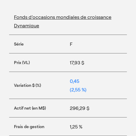
Fonds d’occasions mondiales de croissance
Dynamique
F
Série
17,93 $
Prix (VL)
0,45
Variation $ (%)
(2,55 %)
296,29 $
Actif net (en M$)
1,25 %
Frais de gestion