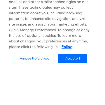
Dynamique
F (USD)
Série
12,86 $
Prix (VL)
0,39
Variation $ (%)
(3,09 %)
296,29 $
Actif net (en M$)
1,25 %
Frais de gestion
1,47 %
RFG