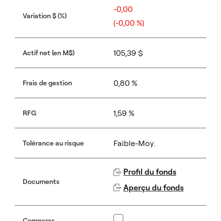
-0,00
Variation $ (%)
(-0,00 %)
105,39 $
Actif net (en M$)
0,80 %
Frais de gestion
1,59 %
RFG
Faible-Moy.
Tolérance au risque
Profil du fonds
Documents
By clicking "Accept All", you understand and
Aperçu du fonds
agree that we and our partners may use
cookies and other similar technologies on our
sites. These technologies may collect
Comparer