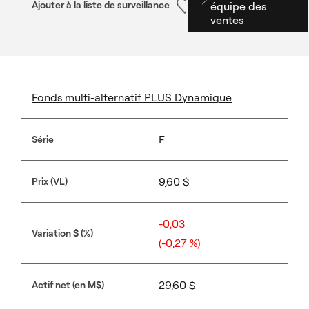
Ajouter à la liste de surveillance
Fonds multi-alternatif PLUS Dynamique
F
Série
9,60 $
Prix (VL)
-0,03
Variation $ (%)
(-0,27 %)
29,60 $
Actif net (en M$)