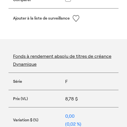
information about you, including browsing
patterns, to enhance site navigation, analyze
Ajouter à la liste de surveillance
site usage, and assist in our marketing efforts.
Click "Manage Preferences" to change or deny
the use of optional cookies. To learn more
about changing your preferences at any time,
please click the following link.
Policy
Fonds à rendement absolu de titres de créance
Manage Preferences
Accept All
Dynamique
F
Série
8,78 $
Prix (VL)
0,00
Variation $ (%)
(0,02 %)